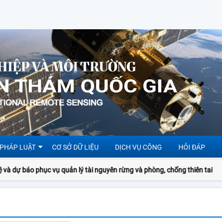
 PHÁP LUẬT
CƠ SỞ DỮ LIỆU
DỊCH VỤ CÔNG
HỎI ĐÁP
 dự báo phục vụ quản lý tài nguyên rừng và phòng, chống thiên tai