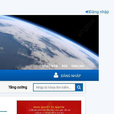
Đăng nhập
SƠ ĐỒ WEB
RSS
ENGLISH
ĐĂNG NHẬP
Tăng cường phối hợp giữa Ủy ban Khoa học, Công nghệ và Môi trường củ