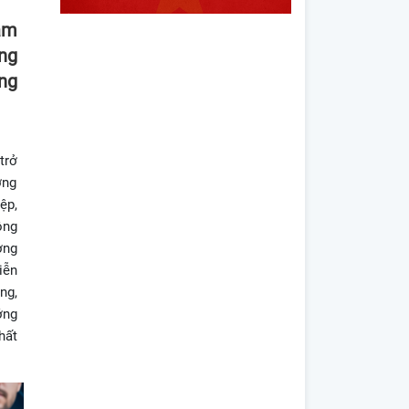
ám
ng
ng
trở
ờng
ệp,
ông
ờng
iễn
ng,
ớng
hất