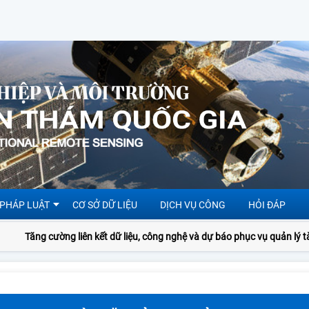
 PHÁP LUẬT
CƠ SỞ DỮ LIỆU
DỊCH VỤ CÔNG
HỎI ĐÁP
Tăng cường liên kết dữ liệu, công nghệ và dự báo phục vụ quản lý tài 