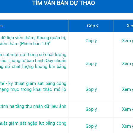
TÌM VĂN BẢN DỰ THẢO
ản
Góp ý
Xe
dữ liệu viễn thám, Khung quản trị,
Góp ý
Xem g
viễn thám (Phiên bản 1.0)”
m sát một số thông số chất lượng
thảo Thông tư ban hành Quy chuẩn
Góp ý
Xem g
ng số chất lượng không khí bằng
ế - kỹ thuật giám sát bằng công
 hạng mục trong khai thác mỏ lộ
Góp ý
Xem g
rình hạ tầng thu nhận dữ liệu ảnh
Góp ý
Xem g
huật giám sát ngập lụt bằng công
Góp ý
Xem g