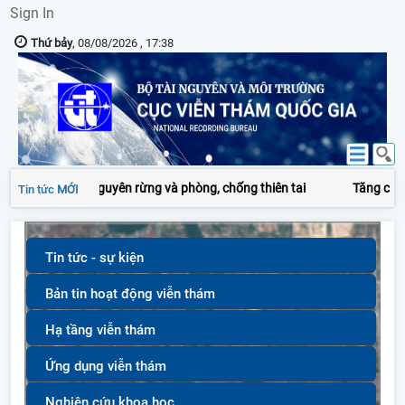
Sign In
Thứ bảy
, 08/08/2026 , 17:38
vụ quản lý tài nguyên rừng và phòng, chống thiên tai
Tăng cường 
Tin tức
MỚI
Tin tức - sự kiện
Bản tin hoạt động viễn thám
Hạ tầng viễn thám
Ứng dụng viễn thám
Nghiên cứu khoa học