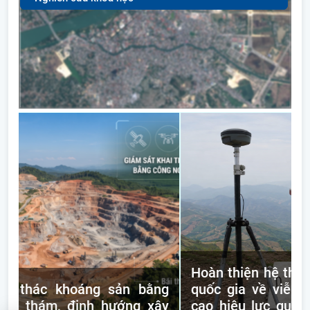
Hoàn thiện hệ thống quy chuẩn kỹ th
sản bằng
quốc gia về viễn thám: Nền tảng n
ướng xây
cao hiệu lực quản lý nhà nước và t