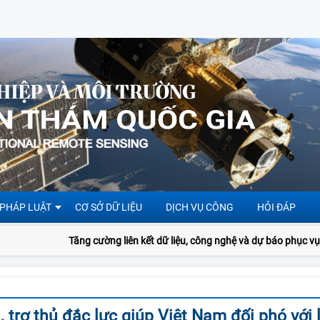
 PHÁP LUẬT
CƠ SỞ DỮ LIỆU
DỊCH VỤ CÔNG
HỎI ĐÁP
Tăng cường liên kết dữ liệu, công nghệ và dự báo phục vụ quả
 trợ thủ đắc lực giúp Việt Nam đối phó với 