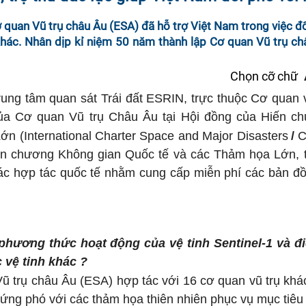
ơ quan Vũ trụ châu Âu (ESA) đã hỗ trợ Việt Nam trong việc đ
 khác. Nhân dịp kỉ niệm 50 năm thành lập Cơ quan Vũ trụ ch
Chọn cỡ chữ
trung tâm quan sát Trái đất ESRIN, trực thuộc Cơ quan 
ủa Cơ quan Vũ trụ Châu Âu tại Hội đồng của Hiến c
n (International Charter Space and Major Disasters
/
C
iến chương Không gian Quốc tế và các Thảm họa Lớn, 
các hợp tác quốc tế nhằm cung cấp miễn phí các bản đồ
 phương thức hoạt động của vệ tinh Sentinel-1 và đi
c vệ tinh khác ?
ũ trụ châu Âu (ESA) hợp tác với 16 cơ quan vũ trụ khác
 ứng phó với các thảm họa thiên nhiên phục vụ mục tiêu