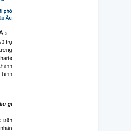
ối phó
âu Âu,
A
a
vũ trụ
hương
harte
thành
 hình
ều gì
 trên
 nhân