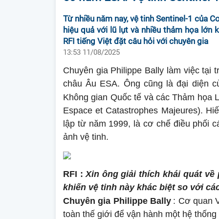
Từ nhiều năm nay, vệ tinh Sentinel-1 của C
hiệu quả với lũ lụt và nhiều thảm họa lớn
RFI tiếng Việt đặt câu hỏi với chuyên gia
13:53 11/08/2025
Chuyên gia Philippe Bally làm việc tại 
châu Âu ESA. Ông cũng là đại diện c
Không gian Quốc tế và các Thảm họa Lớ
Espace et Catastrophes Majeures). H
lập từ năm 1999, là cơ chế điều phối 
ảnh vệ tinh.
RFI :
Xin ông giải thích khái quát về
khiến vệ tinh này khác biệt so với cá
Chuyên gia Philippe Bally
: Cơ quan V
toàn thế giới để vận hành một hệ thống