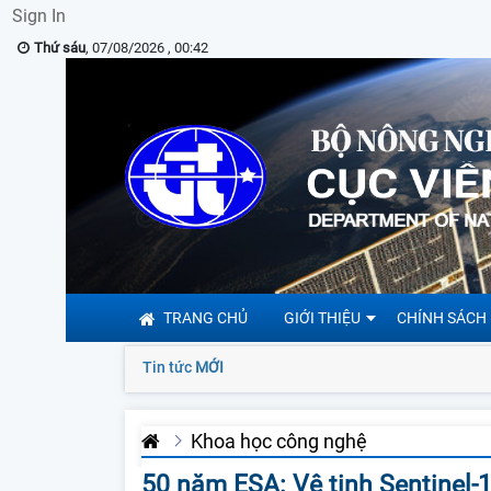
Sign In
Thứ sáu
, 07/08/2026 , 00:42
TRANG CHỦ
GIỚI THIỆU
CHÍNH SÁCH
Tin tức
MỚI
Khoa học công nghệ
50 năm ESA: Vệ tinh Sentinel-1,